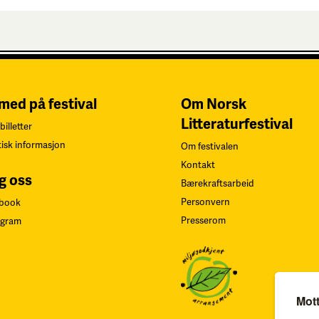
 med på festival
Om Norsk
Litteraturfestival
billetter
tisk informasjon
Om festivalen
Kontakt
g oss
Bærekraftsarbeid
Personvern
book
Presserom
agram