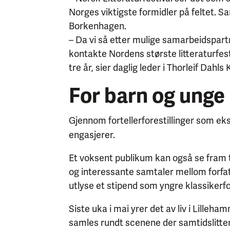
Norges viktigste formidler på feltet. Sa
Borkenhagen.
– Da vi så etter mulige samarbeidspartne
kontakte Nordens største litteraturfes
tre år, sier daglig leder i Thorleif Dahl
For barn og unge
Gjennom fortellerforestillinger som e
engasjerer.
Et voksent publikum kan også se fram ti
og interessante samtaler mellom forfatte
utlyse et stipend som yngre klassiker
Siste uka i mai yrer det av liv i Lilleh
samles rundt scenene der samtidslitter