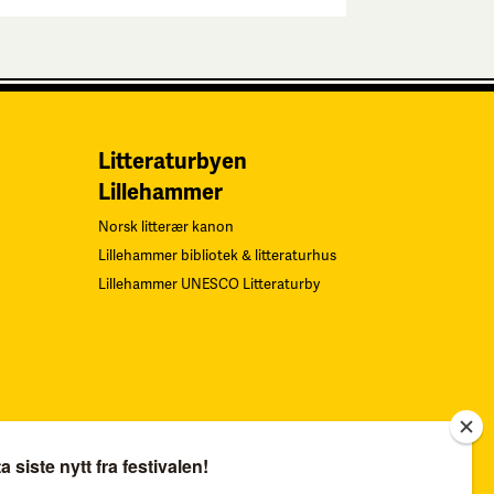
Litteraturbyen
Lillehammer
Norsk litterær kanon
Lillehammer bibliotek & litteraturhus
Lillehammer UNESCO Litteraturby
Navn på Kunstverk: «Gjentagelser».
Teknikk: Serigrafi.
F
oto: Øystein
Thorvaldsen. Alle rettigheter Sverre