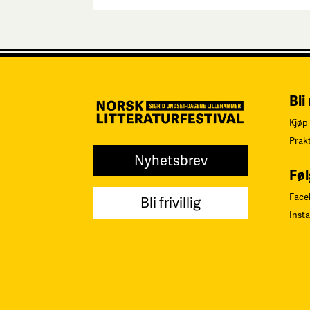
Bli
Kjøp 
Prak
Nyhetsbrev
Føl
Face
Bli frivillig
Inst