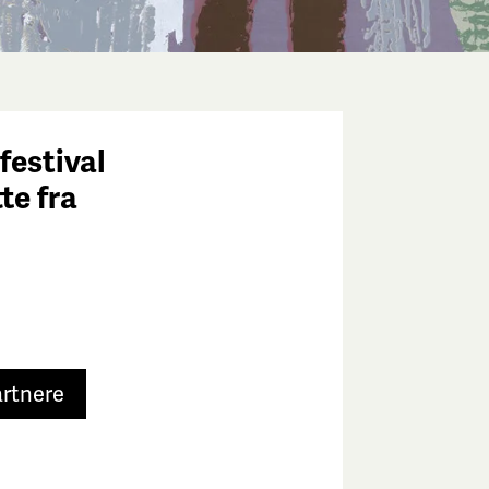
festival
tte fra
e
artnere