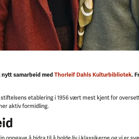
et nytt samarbeid med
Thorleif Dahls Kulturbibliotek
. 
 stiftelsens etablering i 1956 vært mest kjent for overset
er aktiv formidling.
eid
in oppgave å bidra til å holde liv i klassikerne og vi er