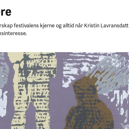
ere
rskap festivalens kjerne og alltid når Kristin Lavransdat
msinteresse.