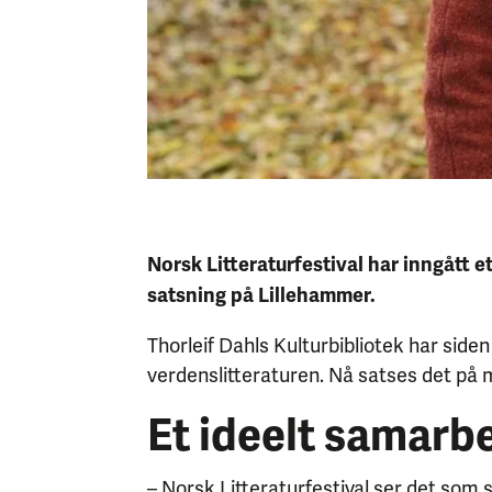
Norsk Litteraturfestival har inngått 
satsning på Lillehammer.
Thorleif Dahls Kulturbibliotek har siden
verdenslitteraturen. Nå satses det på m
Et ideelt samarb
– Norsk Litteraturfestival ser det som s