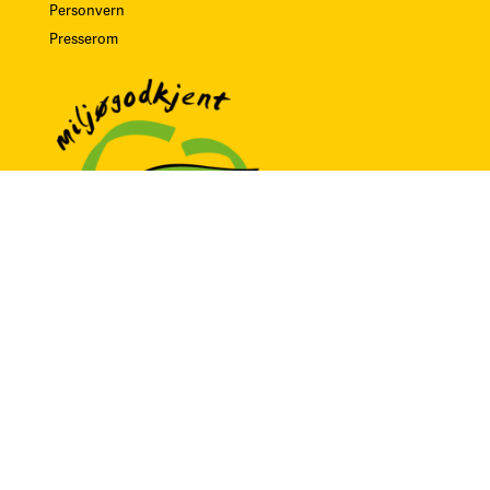
Personvern
Presserom
Litteraturbyen Lillehammer
Norsk litterær kanon
Lillehammer bibliotek & litteraturhus
Lillehammer UNESCO Litteraturby