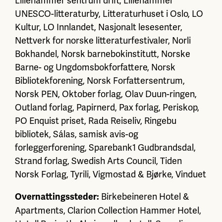
Lillehammer sentrum drift, Lillehammer
UNESCO-litteraturby, Litteraturhuset i Oslo, LO
Kultur, LO Innlandet, Nasjonalt lesesenter,
Nettverk for norske litteraturfestivaler, Norli
Bokhandel, Norsk barnebokinstitutt, Norske
Barne- og Ungdomsbokforfattere, Norsk
Bibliotekforening, Norsk Forfattersentrum,
Norsk PEN, Oktober forlag, Olav Duun-ringen,
Outland forlag, Papirnerd, Pax forlag, Periskop,
PO Enquist priset, Rada Reiseliv, Ringebu
bibliotek, Sálas, samisk avis-og
forleggerforening, Sparebank1 Gudbrandsdal,
Strand forlag, Swedish Arts Council, Tiden
Norsk Forlag, Tyrili, Vigmostad & Bjørke, Vinduet
Birkebeineren Hotel &
Overnattingssteder:
Apartments, Clarion Collection Hammer Hotel,