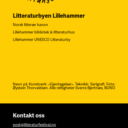
Litteraturbyen Lillehammer
Norsk litterær kanon
Lillehammer bibliotek & litteraturhus
Lillehammer UNESCO Litteraturby
Navn på Kunstverk: «Gjentagelser». Teknikk: Serigrafi.
F
oto:
Øystein Thorvaldsen. Alle rettigheter Sverre Bjertnæs, BONO
Kontakt oss
post@litteraturfestival.no