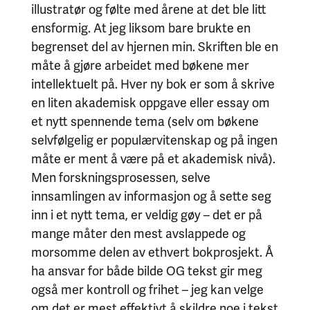
illustratør og følte med årene at det ble litt
ensformig. At jeg liksom bare brukte en
begrenset del av hjernen min. Skriften ble en
måte å gjøre arbeidet med bøkene mer
intellektuelt på. Hver ny bok er som å skrive
en liten akademisk oppgave eller essay om
et nytt spennende tema (selv om bøkene
selvfølgelig er populærvitenskap og på ingen
måte er ment å være på et akademisk nivå).
Men forskningsprosessen, selve
innsamlingen av informasjon og å sette seg
inn i et nytt tema, er veldig gøy – det er på
mange måter den mest avslappede og
morsomme delen av ethvert bokprosjekt. Å
ha ansvar for både bilde OG tekst gir meg
også mer kontroll og frihet – jeg kan velge
om det er mest effektivt å skildre noe i tekst