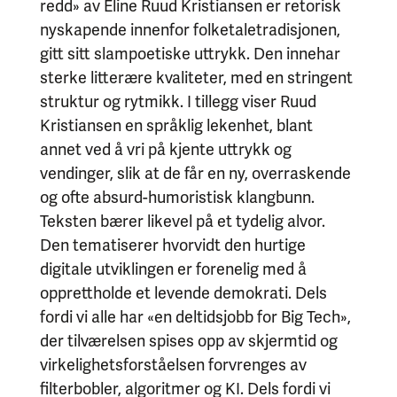
redd» av Eline Ruud Kristiansen er retorisk
nyskapende innenfor folketaletradisjonen,
gitt sitt slampoetiske uttrykk. Den innehar
sterke litterære kvaliteter, med en stringent
struktur og rytmikk. I tillegg viser Ruud
Kristiansen en språklig lekenhet, blant
annet ved å vri på kjente uttrykk og
vendinger, slik at de får en ny, overraskende
og ofte absurd-humoristisk klangbunn.
Teksten bærer likevel på et tydelig alvor.
Den tematiserer hvorvidt den hurtige
digitale utviklingen er forenelig med å
opprettholde et levende demokrati. Dels
fordi vi alle har «en deltidsjobb for Big Tech»,
der tilværelsen spises opp av skjermtid og
virkelighetsforståelsen forvrenges av
filterbobler, algoritmer og KI. Dels fordi vi