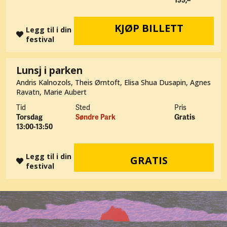
199,–
KJØP BILLETT
Legg til i din
festival
Lunsj i parken
Andris Kalnozols, Theis Ørntoft, Elisa Shua Dusapin, Agnes
Ravatn, Marie Aubert
Tid
Sted
Pris
Torsdag
Søndre Park
Gratis
13:00-13:50
Legg til i din
GRATIS
festival