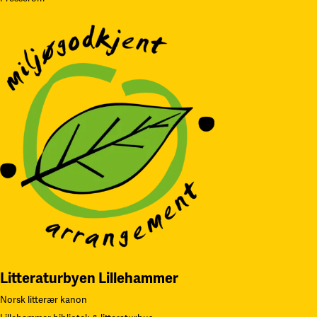
Litteraturbyen Lillehammer
Norsk litterær kanon