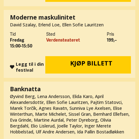
Moderne maskulinitet
David Szalay, Erlend Loe, Ellen Sofie Lauritzen
Tid
Sted
Pris
Fredag
Verdensteateret
199,–
15:00-15:50
KJØP BILLETT
Legg til i din
festival
Banknatta
Øyvind Berg, Lena Andersson, Elida Karo, April
Alexandersdottir, Ellen Sofie Lauritzen, Pajtim Statovci,
Marek Torčík, Agnes Ravatn, Sunniva Lye Axelsen, Elise
Winterthun, Marte Michelet, Sissel Gran, Bernhard Ellefsen,
Eva Grinde, Martine Aurdal, Peter Dyreborg, Olivia
Bergdahl, Elio Lislerud, Joelle Taylor, Inger Merete
Hobbelstad, Ulf Andre Andersen, Ida Pallin Bostadløkken