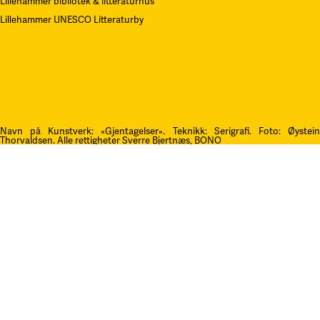
Lillehammer bibliotek & litteraturhus
Lillehammer UNESCO Litteraturby
Navn på Kunstverk: «Gjentagelser». Teknikk: Serigrafi.
F
oto: Øystei
Thorvaldsen. Alle rettigheter Sverre Bjertnæs, BONO
Kontakt oss
post@litteraturfestival.no
Post- og fakturaadresse:
Postboks 4
2601 Lillehammer
faktura@litteraturfestival.no