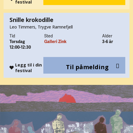
festival
Snille krokodille
Leo Timmers, Trygve Ramnefjell
Tid
Sted
Alder
Torsdag
Galleri Zink
3-6 år
12:00-12:30
Legg til i din
Til påmelding
festival