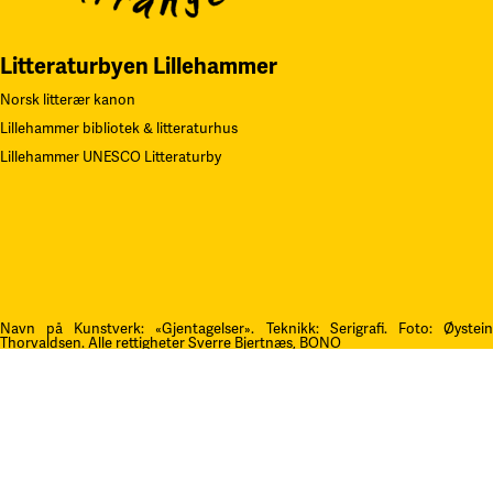
Litteraturbyen Lillehammer
Norsk litterær kanon
Lillehammer bibliotek & litteraturhus
Lillehammer UNESCO Litteraturby
Navn på Kunstverk: «Gjentagelser». Teknikk: Serigrafi.
F
oto: Øystei
Thorvaldsen. Alle rettigheter Sverre Bjertnæs, BONO
Kontakt oss
post@litteraturfestival.no