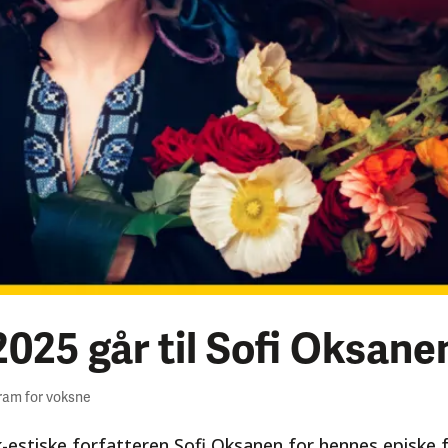
025 går til Sofi Oksane
ram for voksne
sk-estiske forfatteren Sofi Oksanen for hennes episk