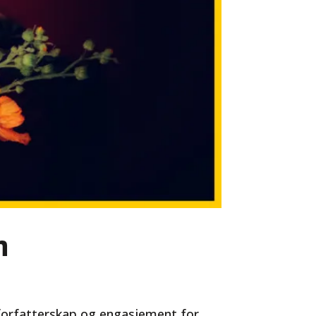
n
e forfatterskap og engasjement for