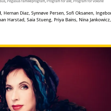
sus
,
Pegasus familieprogram
,
Program for alle
,
Program for voksne
 Hernan Diaz, Synnøve Persen, Sofi Oksanen, Ingebor
an Harstad, Saia Stueng, Priya Bains, Nina Jankowicz