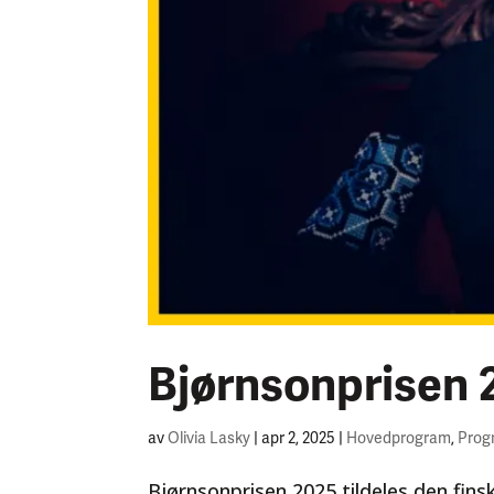
Bjørnsonprisen 2
av
Olivia Lasky
|
apr 2, 2025
|
Hovedprogram
,
Prog
Bjørnsonprisen 2025 tildeles den fin