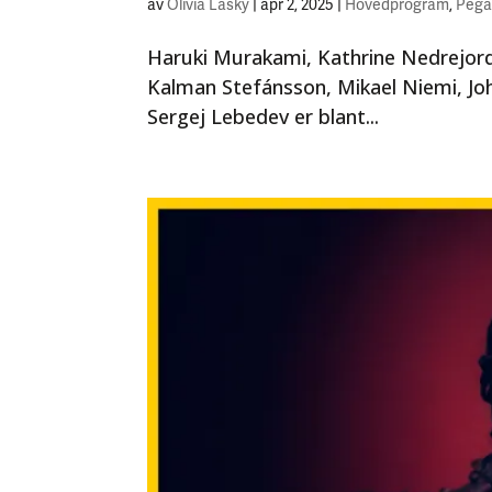
av
Olivia Lasky
|
apr 2, 2025
|
Hovedprogram
,
Pega
Haruki Murakami, Kathrine Nedrejord,
Kalman Stefánsson, Mikael Niemi, Joh
Sergej Lebedev er blant...