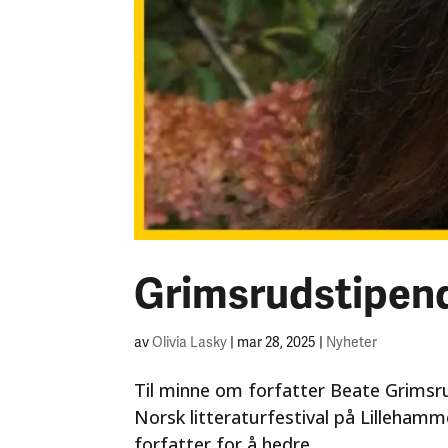
Grimsrudstipende
av
Olivia Lasky
|
mar 28, 2025
|
Nyheter
Til minne om forfatter Beate Grimsru
Norsk litteraturfestival på Lillehamme
forfatter for å hedre...