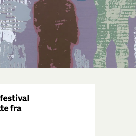
festival
tte fra
e