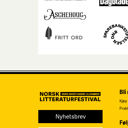
Bli
Kjøp 
Prak
Nyhetsbrev
Føl