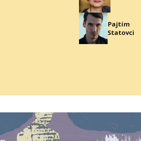
Pajtim
Statovci