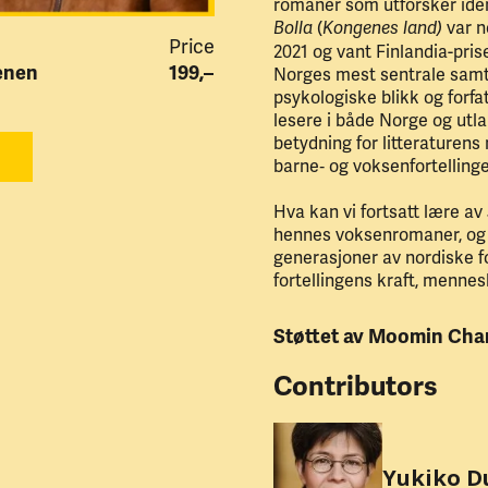
romaner som utforsker iden
(
var n
Bolla
Kongenes land)
Price
2021 og vant Finlandia-pri
enen
199,–
Norges mest sentrale samtid
psykologiske blikk og forf
lesere i både Norge og utl
betydning for litteraturen
barne‑ og voksenfortellinge
Hva kan vi fortsatt lære av
hennes voksenromaner, og 
generasjoner av nordiske f
fortellingens kraft, mennes
Støttet av Moomin Cha
Contributors
Yukiko D