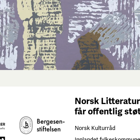
Norsk Litteratur
får
offentlig stø
Norsk Kulturråd
Innlandet fylkeskommun