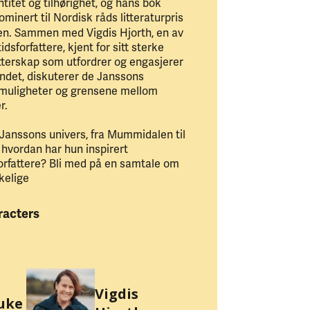
titet og tilhørighet, og hans bok
ominert til Nordisk råds litteraturpris
sen. Sammen med Vigdis Hjorth, en av
sforfattere, kjent for sitt sterke
atterskap som utfordrer og engasjerer
andet, diskuterer de Janssons
s muligheter og grensene mellom
r.
 Janssons univers, fra Mummidalen til
hvordan har hun inspirert
orfattere? Bli med på en samtale om
kelige
racters
Vigdis
uke