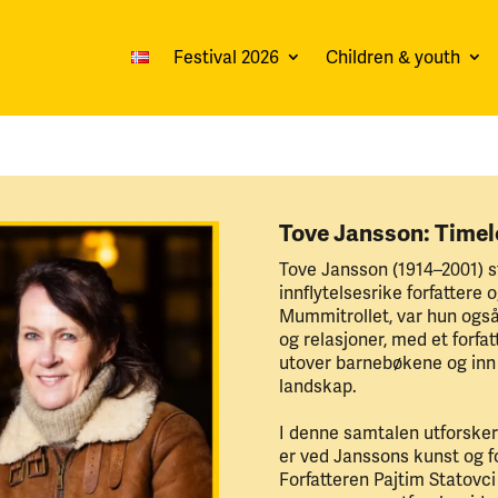
Festival 2026
Children & youth
Tove Jansson: Timel
Tove Jansson (1914–2001) 
innflytelsesrike forfattere 
Mummitrollet, var hun ogs
og relasjoner, med et forfa
utover barnebøkene og inn 
landskap.
I denne samtalen utforsker
er ved Janssons kunst og fo
Forfatteren Pajtim Statovc