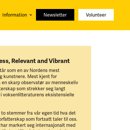
Information
Newsletter
Volunteer
ess, Relevant and Vibrant
står som en av Nordens mest
og kunstnere. Mest kjent for
å en skarp observatør av menneskeliv
tterskap som strekker seg langt
i voksenlitteraturens eksistensielle
 to stemmer fra vår egen tid hva det
rfatterskap som fortsatt taler til oss.
i har markert seg internasjonalt med