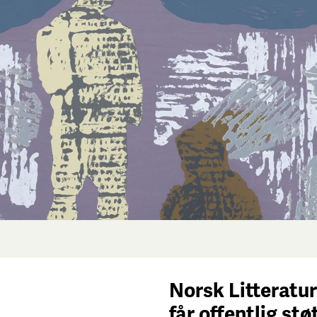
Norsk Litteratur
får
offentlig stø