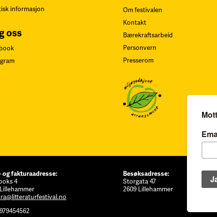
tisk informasjon
Om festivalen
Kontakt
g oss
Bærekraftsarbeid
Personvern
book
Presserom
agram
- og fakturaadresse:
Besøksadresse:
boks 4
Storgata 47
 Lillehammer
2609 Lillehammer
ra@litteraturfestival.no
 979454562