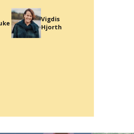
Vigdis
uke
Hjorth