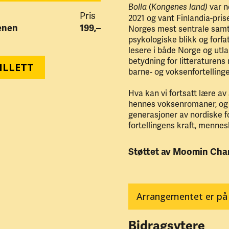
(
var n
Bolla
Kongenes land)
Pris
2021 og vant Finlandia-pri
enen
199,–
Norges mest sentrale samtid
psykologiske blikk og forf
lesere i både Norge og utl
betydning for litteraturen
ILLETT
barne‑ og voksenfortellinge
Hva kan vi fortsatt lære av
hennes voksenromaner, og 
generasjoner av nordiske f
fortellingens kraft, mennes
Støttet av Moomin Cha
Arrangementet er på
Bidragsytere