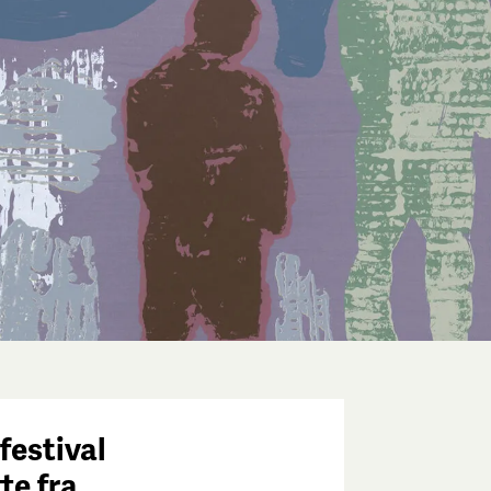
festival
tte fra