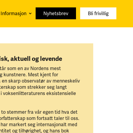
Informasjon
Nyhetsbrev
Bli frivillig
sk, aktuell og levende
står som en av Nordens mest
og kunstnere. Mest kjent for
å en skarp observatør av menneskeliv
tterskap som strekker seg langt
i voksenlitteraturens eksistensielle
 to stemmer fra vår egen tid hva det
rfatterskap som fortsatt taler til oss.
i har markert seg internasjonalt med
titet og tilhørighet, og hans bok