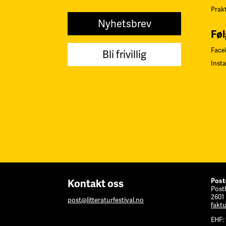
Prak
Nyhetsbrev
Føl
Face
Bli frivillig
Inst
Post
Kontakt oss
Post
2601
post@litteraturfestival.no
faktu
EHF: