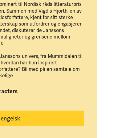
ominert til Nordisk råds litteraturpris
sen. Sammen med Vigdis Hjorth, en av
sforfattere, kjent for sitt sterke
atterskap som utfordrer og engasjerer
andet, diskuterer de Janssons
s muligheter og grensene mellom
r.
 Janssons univers, fra Mummidalen til
hvordan har hun inspirert
orfattere? Bli med på en samtale om
kelige
racters
 engelsk