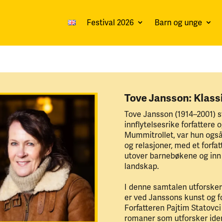
Festival 2026
Barn og unge
Tove Jansson: Klassi
Tove Jansson (1914–2001) 
innflytelsesrike forfattere 
Mummitrollet, var hun ogs
og relasjoner, med et forfa
utover barnebøkene og inn 
landskap.
I denne samtalen utforsker
er ved Janssons kunst og fo
Forfatteren Pajtim Statovc
romaner som utforsker iden