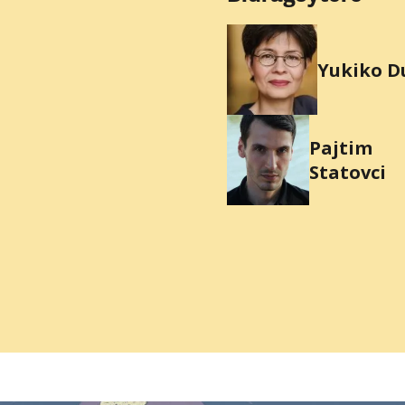
Yukiko D
Pajtim
Statovci