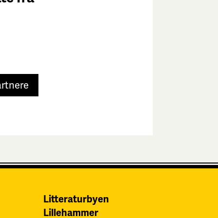
e
artnere
Litteraturbyen
Lillehammer