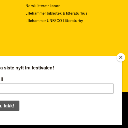
Norsk litterær kanon
Lillehammer bibliotek & litteraturhus
Lillehammer UNESCO Litteraturby
Navn på Kunstverk: «Gjentagelser».
Teknikk: Serigrafi.
F
oto: Øystein
Thorvaldsen. Alle rettigheter Sverre
Bjertnæs, BONO
Organisasjonsnummer:
979 454 562