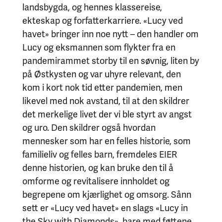
landsbygda, og hennes klassereise,
ekteskap og forfatterkarriere. «Lucy ved
havet» bringer inn noe nytt – den handler om
Lucy og eksmannen som flykter fra en
pandemirammet storby til en søvnig, liten by
på Østkysten og var uhyre relevant, den
kom i kort nok tid etter pandemien, men
likevel med nok avstand, til at den skildrer
det merkelige livet der vi ble styrt av angst
og uro. Den skildrer også hvordan
mennesker som har en felles historie, som
familieliv og felles barn, fremdeles EIER
denne historien, og kan bruke den til å
omforme og revitalisere innholdet og
begrepene om kjærlighet og omsorg. Sånn
sett er «Lucy ved havet» en slags «Lucy in
the Sky with Diamonds», bare med føttene