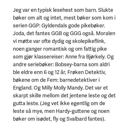
Jeg var en typisk lesehest som barn.
Slukte
bøker om alt og intet, mest bøker som kom i
serien GGP: Gyldendals gode pikebøker.
Joda, det fantes GGB og GGG også. Moralen
vi møtte var ofte dydig og skolepikeflink,
noen ganger romantisk og om fattig pike
som gjør klassereiser: Anne fra Bjørkely. Og
andre seriebøker: Bobsey-barna som aldri
ble eldre enn 6 og 12 år, Frøken Detektiv,
bøkene om de Fem: barnedetektiver i
England. Og Milly Molly Mandy. Det var et
skarpt skille mellom det jentene leste og det
gutta leste. (Jeg vet ikke egentlig om de
leste så mye, men Hardy-guttene og noen
bøker om isødet, fly og Svalbard fantes).