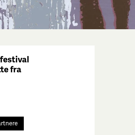
festival
tte fra
e
artnere