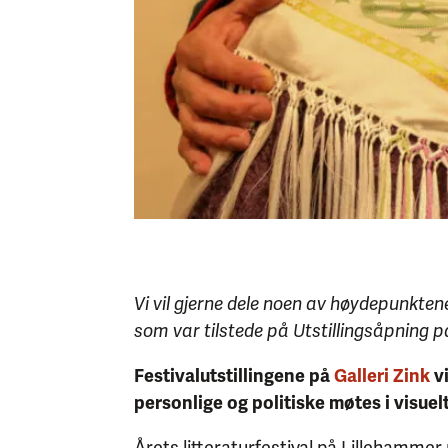
Vi vil gjerne dele noen av høydepunktene 
som var tilstede på Utstillingsåpning p
Festivalutstillingene på
Galleri Zink
vi
personlige og politiske møtes i visuelt
Årets litteraturfestival på Lillehammer