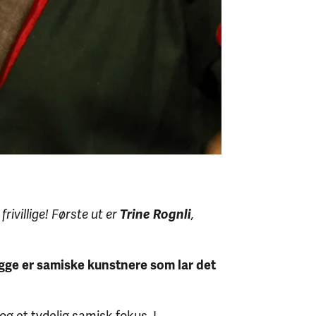
rivillige! Første ut er
Trine Rognli
,
egge er samiske kunstnere som lar det
og et tydelig samisk fokus. I