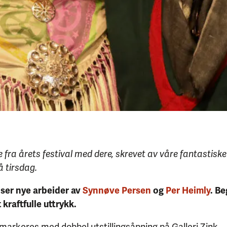
fra årets festival med dere, skrevet av våre fantastiske f
å tirsdag.
ser nye arbeider av
Synnøve Persen
og
Per Heimly
. B
 kraftfulle uttrykk.
 markeres med dobbel utstillingsåpning på Galleri Zink – 