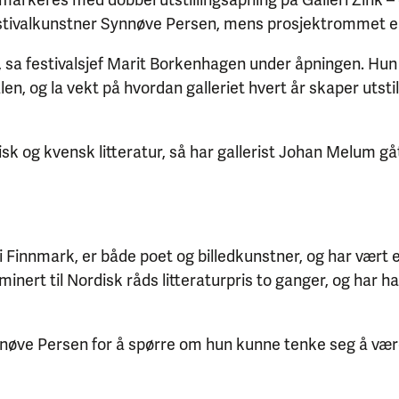
estivalkunstner Synnøve Persen, mens prosjektrommet er
 sa festivalsjef Marit Borkenhagen under åpningen. Hun 
len, og la vekt på hvordan galleriet hvert år skaper utst
k og kvensk litteratur, så har gallerist Johan Melum gått 
 Finnmark, er både poet og billedkunstner, og har vært e
nominert til Nordisk råds litteraturpris to ganger, og har 
øve Persen for å spørre om hun kunne tenke seg å være f