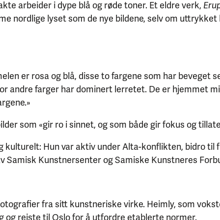
kte arbeider i dype blå og røde toner. Et eldre verk,
Erup
me nordlige lyset som de nye bildene, selv om uttrykket 
len er rosa og blå, disse to fargene som har beveget seg
vor andre farger har dominert lerretet. De er hjemmet mit
fargene.»
er som «gir ro i sinnet, og som både gir fokus og tillat
kulturelt: Hun var aktiv under Alta-konflikten, bidro til
n av Samisk Kunstnersenter og Samiske Kunstneres Forb
otografier fra sitt kunstneriske virke. Heimly, som vokst
g reiste til Oslo for å utfordre etablerte normer.