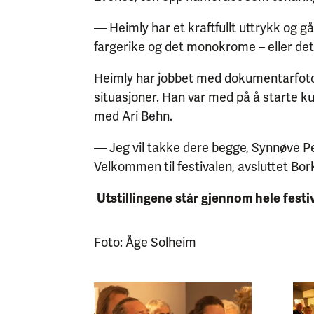
— Heimly har et kraftfullt uttrykk og g
fargerike og det monokrome – eller det e
Heimly har jobbet med dokumentarfoto, 
situasjoner. Han var med på å starte 
med Ari Behn.
— Jeg vil takke dere begge, Synnøve Per
Velkommen til festivalen, avsluttet Bo
Utstillingene står gjennom hele festiv
Foto: Åge Solheim