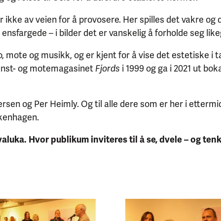
år ikke av veien for å provosere. Her spilles det vakre o
nsfargede – i bilder det er vanskelig å forholde seg like
mote og musikk, og er kjent for å vise det estetiske i
kunst- og motemagasinet
Fjords
i 1999 og ga i 2021 ut bo
sen og Per Heimly. Og til alle dere som er her i ettermi
rkenhagen.
aluka. Hvor publikum inviteres til å se, dvele – og tenk