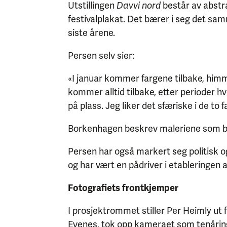
Utstillingen
Davvi nord
består av abstra
festivalplakat. Det bærer i seg det sam
siste årene.
Persen selv sier:
«I januar kommer fargene tilbake, himme
kommer alltid tilbake, etter perioder h
på plass. Jeg liker det sfæriske i de to 
Borkenhagen beskrev maleriene som bild
Persen har også markert seg politisk og 
og har vært en pådriver i etableringe
Fotografiets frontkjemper
I prosjektrommet stiller Per Heimly ut f
Evenes, tok opp kameraet som tenåring o