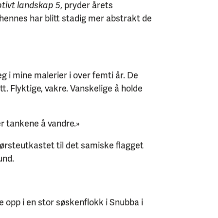
tivt landskap 5
, pryder årets
hennes har blitt stadig mer abstrakt de
 i mine malerier i over femti år. De
t. Flyktige, vakre. Vanskelige å holde
er tankene å vandre.»
 førsteutkastet til det samiske flagget
und.
e opp i en stor søskenflokk i Snubba i