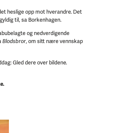
g det heslige opp mot hverandre. Det
gyldig til, sa Borkenhagen.
 tabubelagte og nedverdigende
ka
Blodsbror
, om sitt nære vennskap
ddag: Gled dere over bildene.
e.