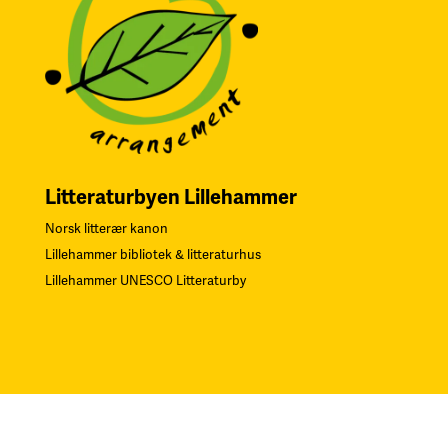
Litteraturbyen Lillehammer
Norsk litterær kanon
Lillehammer bibliotek & litteraturhus
Lillehammer UNESCO Litteraturby
Navn på Kunstverk: «Gjentagelser». Teknikk: Serigrafi.
F
oto: