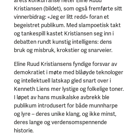
årets konkurranse heter Eline Ruud
Kristiansen (bildet), som også fremførte sitt
vinnerbidrag: «Jeg er litt redd» foran et
begeistret publikum. Med slampoetisk takt
og tankespill kastet Kristiansen seg inn i
debatten rundt kunstig intelligens: dens
bruk og misbruk, krokstier og snarveier.
Eline Ruud Kristiansens fyndige forsvar av
demokratiet i møte med blåøyde teknologer
og intellektuell latskap gled snart over i
Kenneth Liens mer lystige og folkelige toner.
I løpet av hans musikalske avbrekk ble
publikum introdusert for både munnharpe
og lyre – deres unike klang, og ikke minst,
deres lange og verdensomspennende
historie.