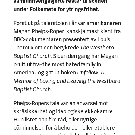
samfunnsengasjerte røster til scenen
under Folkemøte for ytringsfrihet.
Først ut på talerstolen i år var amerikaneren
Megan Phelps-Roper, kanskje mest kjent fra
BBC-dokumentaren presentert av Louis
Theroux om den beryktede
The Westboro
Siden den gang har Megan
Baptist Church.
brutt ut fra«the most hated family in
America» og gitt ut boken
Unfollow:
A
Memoir of Loving and Leaving the Westboro
Baptist Church.
Phelps-Ropers tale var en advarsel mot
skråsikkerhet og ideologiske ekkokamre.
Hun listet opp fire råd, eller nyttige
påminnelser, for å beholde – eller etablere –