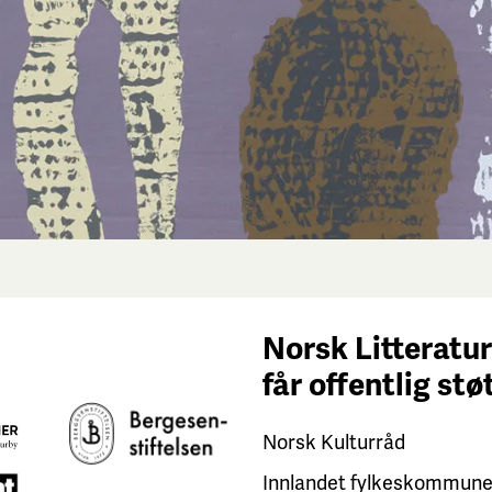
Norsk Litteratur
får
offentlig stø
Norsk Kulturråd
Innlandet fylkeskommun