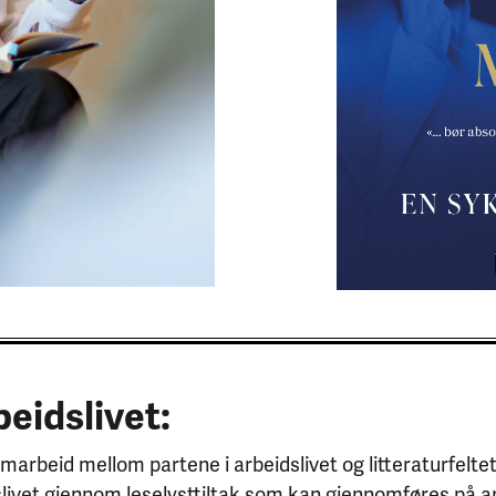
beidslivet:
 samarbeid mellom partene i arbeidslivet og litteraturfelt
slivet gjennom leselysttiltak som kan gjennomføres på ar