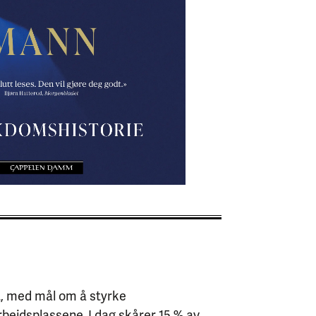
et, med mål om å styrke
beidsplassene. I dag skårer 15 % av