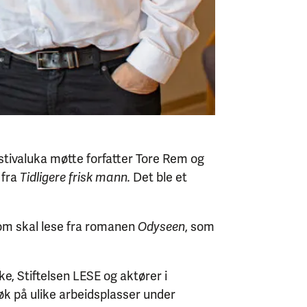
estivaluka møtte forfatter Tore Rem og
 fra
Tidligere frisk mann.
Det ble et
som skal lese fra romanen
Odyseen
, som
e, Stiftelsen LESE og aktører i
esøk på ulike arbeidsplasser under