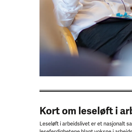
Kort om leseløft i ar
Leseløft i arbeidslivet er et nasjonalt
leseferdighetene blant voksne i arbeid