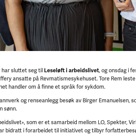
ar sluttet seg til
Leseløft i arbeidslivet
, og onsdag i f
 Jaffery ansatte på Revmatismesykehuset. Tore Rem leste
net handler om å finne et språk for sykdom.
r vannverk og renseanlegg besøk av Birger Emanuelsen, 
en sønn.
eidslivet», som er et samarbeid mellom LO, Spekter, Virk
 bidratt i forarbeidet til initiativet og tilbyr forfatterb