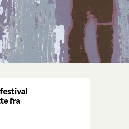
festival
tte fra
e