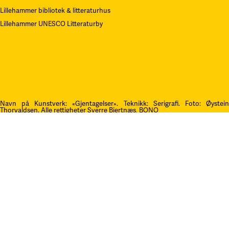
Lillehammer bibliotek & litteraturhus
Lillehammer UNESCO Litteraturby
Navn på Kunstverk: «Gjentagelser». Teknikk: Serigrafi.
F
oto: Øystei
Thorvaldsen. Alle rettigheter Sverre Bjertnæs, BONO
Kontakt oss
post@litteraturfestival.no
Post- og fakturaadresse:
Postboks 4
2601 Lillehammer
faktura@litteraturfestival.no