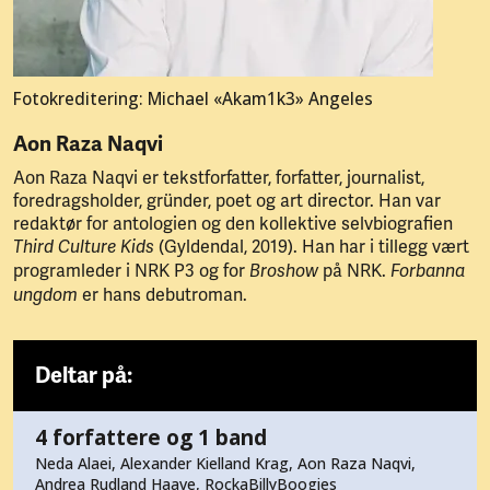
Fotokreditering: Michael «Akam1k3» Angeles
Aon Raza Naqvi
Aon Raza Naqvi er tekstforfatter, forfatter, journalist,
foredragsholder, gründer, poet og art director. Han var
redaktør for antologien og den kollektive selvbiografien
(Gyldendal, 2019). Han har i tillegg vært
Third Culture Kids
programleder i NRK P3 og for
på NRK.
Broshow
Forbanna
er hans debutroman.
ungdom
Deltar på:
4 forfattere og 1 band
Neda Alaei, Alexander Kielland Krag, Aon Raza Naqvi,
Andrea Rudland Haave, RockaBillyBoogies