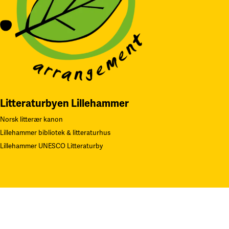
Litteraturbyen Lillehammer
Norsk litterær kanon
Lillehammer bibliotek & litteraturhus
Lillehammer UNESCO Litteraturby
Navn på Kunstverk: «Gjentagelser». Teknikk: Serigrafi.
F
oto: Øystei