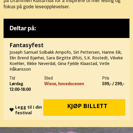
på Drammen Kulturhus for å inspirere til mer lesing og
fokus på gode leseopplevelser.
Deltar på:
Fantasyfest
Joseph Samuel Solbakk Ampofo, Siri Pettersen, Hanne Eik,
Elin Brend Bjørhei, Sara Birgitte Øfsti, S.K. Rostedt, Vibeke
Koehler, Rikke Neverdal, Gina Fjelde Klaastad, Vetle
Håkansson
Tid
Sted
Pris
Lørdag
Wiese, hovedscenen
599,- / 299,-
12:00-18:00
KJØP BILLETT
Legg til i din
festival