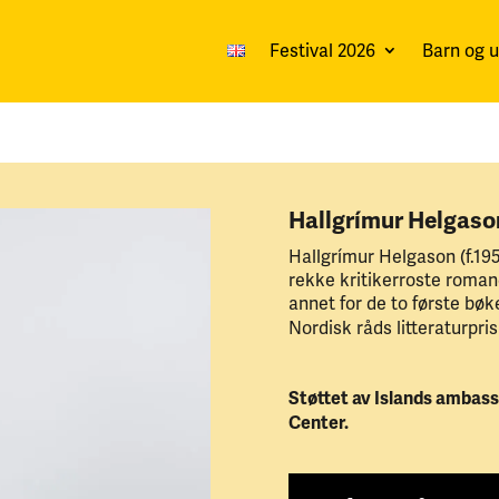
Festival 2026
Barn og 
Hallgrímur Helgaso
Hallgrímur Helgason (f.195
rekke kritikerroste romane
annet for de to første bøk
Nordisk råds litteraturpr
Støttet av Islands ambass
Center.