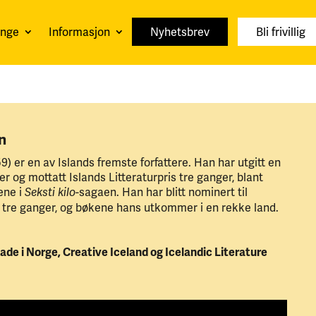
unge
Informasjon
Nyhetsbrev
Bli frivillig
n
9) er en av Islands fremste forfattere. Han har utgitt en
r og mottatt Islands Litteraturpris tre ganger, blant
ene i
sagaen. Han har blitt nominert til
Seksti kilo-
is tre ganger, og bøkene hans utkommer i en rekke land.
ade i Norge, Creative Iceland og Icelandic Literature