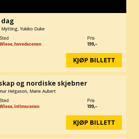
i dag
s Mytting, Yukiko Duke
Sted
Pris
Wiese, hovedscenen
199,–
KJØP BILLETT
skap og nordiske skjebner
ímur Helgason, Marie Aubert
Sted
Pris
Wiese, intimscenen
199,–
KJØP BILLETT