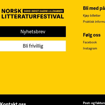
Bli med på
Kjøp billetter
Praktisk inform
Nyhetsbrev
Følg oss
Facebook
Bli frivillig
Instagram
Post- og faktur
Kontakt oss