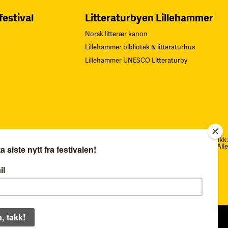
festival
Litteraturbyen Lillehammer
Norsk litterær kanon
Lillehammer bibliotek & litteraturhus
Lillehammer UNESCO Litteraturby
Navn på Kunstverk: «Gjentagelser». Teknikk:
Serigrafi.
F
oto: Øystein Thorvaldsen. Alle
rettigheter Sverre Bjertnæs, BONO
Organisasjonsnummer: