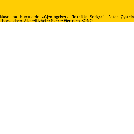
Navn på Kunstverk: «Gjentagelser». Teknikk: Serigrafi.
F
oto: Øystei
Thorvaldsen. Alle rettigheter Sverre Bjertnæs, BONO
Kontakt oss
post@litteraturfestival.no
Post- og fakturaadresse:
Postboks 4
2601 Lillehammer
faktura@litteraturfestival.no
EHF: 979454562
Besøksadresse:
Storgata 47
2609 Lillehammer
Organisasjonsnummer: