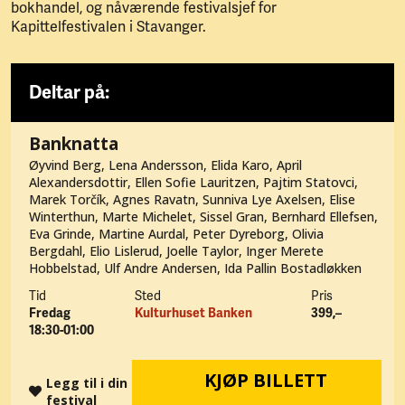
bokhandel, og nåværende festivalsjef for
Kapittelfestivalen i Stavanger.
Deltar på:
Banknatta
Øyvind Berg, Lena Andersson, Elida Karo, April
Alexandersdottir, Ellen Sofie Lauritzen, Pajtim Statovci,
Marek Torčík, Agnes Ravatn, Sunniva Lye Axelsen, Elise
Winterthun, Marte Michelet, Sissel Gran, Bernhard Ellefsen,
Eva Grinde, Martine Aurdal, Peter Dyreborg, Olivia
Bergdahl, Elio Lislerud, Joelle Taylor, Inger Merete
Hobbelstad, Ulf Andre Andersen, Ida Pallin Bostadløkken
Tid
Sted
Pris
Fredag
Kulturhuset Banken
399,–
18:30-01:00
KJØP BILLETT
Legg til i din
festival