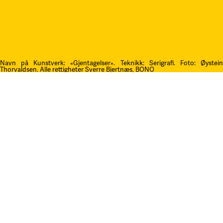
Navn på Kunstverk: «Gjentagelser». Teknikk: Serigrafi.
F
oto: Øystei
Thorvaldsen. Alle rettigheter Sverre Bjertnæs, BONO
Kontakt oss
post@litteraturfestival.no
Post- og fakturaadresse:
Postboks 4
2601 Lillehammer
faktura@litteraturfestival.no
EHF: 979454562
Besøksadresse: