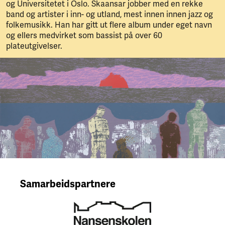
og Universitetet i Oslo. Skaansar jobber med en rekke
band og artister i inn- og utland, mest innen innen jazz og
folkemusikk. Han har gitt ut flere album under eget navn
og ellers medvirket som bassist på over 60
plateutgivelser.
Samarbeidspartnere