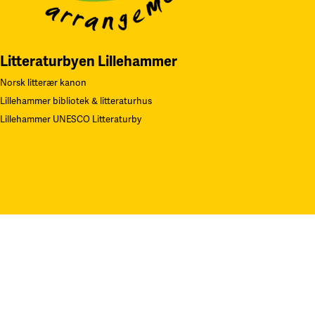
Litteraturbyen Lillehammer
Norsk litterær kanon
Lillehammer bibliotek & litteraturhus
Lillehammer UNESCO Litteraturby
Navn på Kunstverk: «Gjentagelser». Teknikk: Serigrafi.
F
oto: Øystei
Thorvaldsen. Alle rettigheter Sverre Bjertnæs, BONO
Kontakt oss