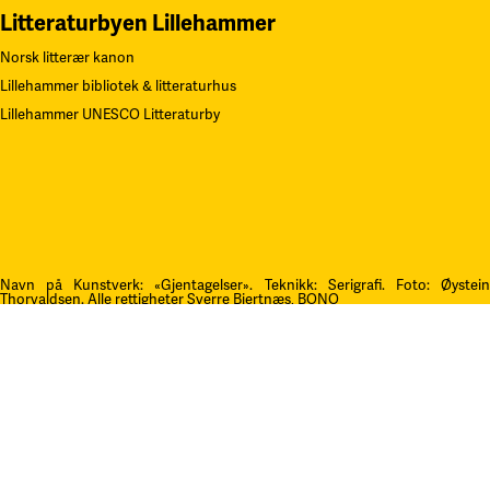
Litteraturbyen Lillehammer
Norsk litterær kanon
Lillehammer bibliotek & litteraturhus
Lillehammer UNESCO Litteraturby
Navn på Kunstverk: «Gjentagelser». Teknikk: Serigrafi.
F
oto: Øystei
Thorvaldsen. Alle rettigheter Sverre Bjertnæs, BONO
Kontakt oss
post@litteraturfestival.no