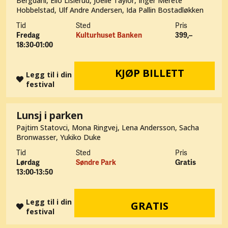
Bergdahl, Elio Lislerud, Joelle Taylor, Inger Merete
Hobbelstad, Ulf Andre Andersen, Ida Pallin Bostadløkken
Tid
Sted
Pris
Fredag
Kulturhuset Banken
399,–
18:30-01:00
KJØP BILLETT
Legg til i din
festival
Lunsj i parken
Pajtim Statovci, Mona Ringvej, Lena Andersson, Sacha
Bronwasser, Yukiko Duke
Tid
Sted
Pris
Lørdag
Søndre Park
Gratis
13:00-13:50
Legg til i din
GRATIS
festival