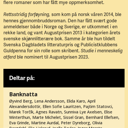
flere romaner som har fått mye oppmerksomhet.
som kom på norsk våren 2014, ble
Rettsstridig forføyning,
hennes gjennombruddsroman. Den har fått svært gode
anmeldelser både i Norge og Sverige, er utkommet i en
rekke land, og vant Augustprisen 2013 i kategorien årets
svenske skjønnlitterære bok. Samme år ble hun tildelt
Svenska Dagbladets litteraturpris og Publicistklubbens
Guldpenna for sin rolle som skribent.
Studie i menneskelig
ble nominert til Augustprisen 2023.
atferd
Deltar på:
Banknatta
Øyvind Berg, Lena Andersson, Elida Karo, April
Alexandersdottir, Ellen Sofie Lauritzen, Pajtim Statovci,
Marek Torčík, Agnes Ravatn, Sunniva Lye Axelsen, Elise
Winterthun, Marte Michelet, Sissel Gran, Bernhard Ellefsen,
Eva Grinde, Martine Aurdal, Peter Dyreborg, Olivia