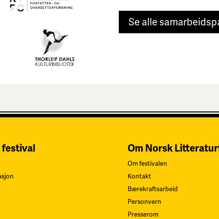
Se alle samarbeidsp
 festival
Om Norsk Litteratur
Om festivalen
asjon
Kontakt
Bærekraftsarbeid
Personvern
Presserom