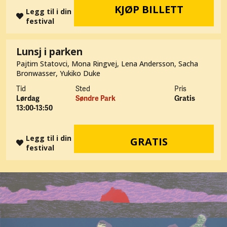
KJØP BILLETT
Legg til i din
festival
Lunsj i parken
Pajtim Statovci, Mona Ringvej, Lena Andersson, Sacha
Bronwasser, Yukiko Duke
Tid
Sted
Pris
Lørdag
Søndre Park
Gratis
13:00-13:50
Legg til i din
GRATIS
festival