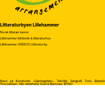
Litteraturbyen Lillehammer
Norsk litterær kanon
Lillehammer bibliotek & litteraturhus
Lillehammer UNESCO Litteraturby
Navn på Kunstverk: «Gjentagelser». Teknikk: Serigrafi.
F
oto: Øystei
Thorvaldsen. Alle rettigheter Sverre Bjertnæs, BONO