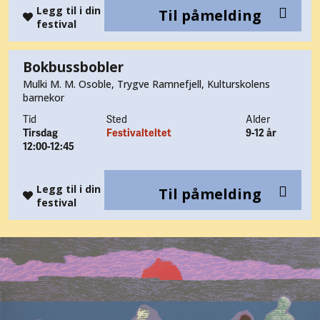
Legg til i din
Til påmelding
festival
Bokbussbobler
Mulki M. M. Osoble, Trygve Ramnefjell, Kulturskolens
barnekor
Tid
Sted
Alder
Tirsdag
Festivalteltet
9-12 år
12:00-12:45
Legg til i din
Til påmelding
festival