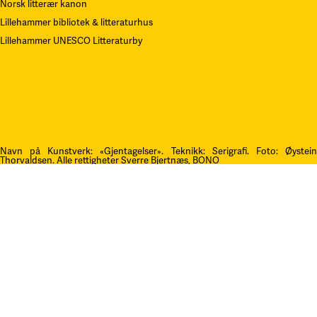
Norsk litterær kanon
Lillehammer bibliotek & litteraturhus
Lillehammer UNESCO Litteraturby
Navn på Kunstverk: «Gjentagelser». Teknikk: Serigrafi.
F
oto: Øystei
Thorvaldsen. Alle rettigheter Sverre Bjertnæs, BONO
Kontakt oss
post@litteraturfestival.no
Post- og fakturaadresse:
Postboks 4
2601 Lillehammer