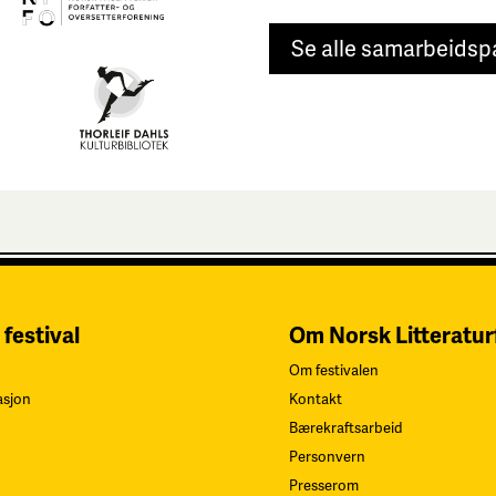
Se alle samarbeidsp
 festival
Om Norsk Litteratur
Om festivalen
asjon
Kontakt
Bærekraftsarbeid
Personvern
Presserom