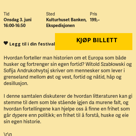
Tid
Sted
Pris
Onsdag 3. juni
Kulturhuset Banken,
199,–
16:00-16:50
Ekspedisjonen
KJØP BILLETT
Legg til i din festival
Hvordan forteller man historien om et Europa som både
husker og fortrenger sin egen fortid? Witold Szabłowski og
Sofija Andrukohvytsj skriver om mennesker som lever i
grenseland mellom øst og vest, fortid og nåtid, håp og
desillusjon.
I denne samtalen diskuterer de hvordan litteraturen kan gi
stemme til dem som ble stående igjen da murene falt, og
hvordan fortellingene kan hjelpe oss å finne en frihet som
går dypere enn politikk; en frihet til å forstå, huske og eie
sin egen historie.
\r\n