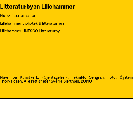
Litteraturbyen Lillehammer
Norsk litterær kanon
Lillehammer bibliotek & litteraturhus
Lillehammer UNESCO Litteraturby
Navn på Kunstverk: «Gjentagelser». Teknikk: Serigrafi.
F
oto: Øystei
Thorvaldsen. Alle rettigheter Sverre Bjertnæs, BONO
Kontakt oss
post@litteraturfestival.no