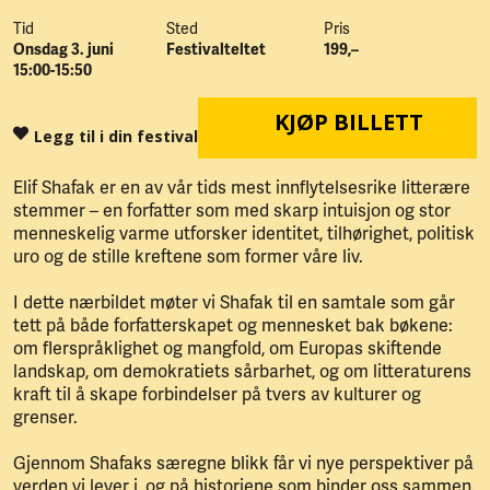
Tid
Sted
Pris
Onsdag 3. juni
Festivalteltet
199,–
15:00-15:50
KJØP BILLETT
Legg til i din festival
Elif Shafak er en av vår tids mest innflytelsesrike litterære
stemmer – en forfatter som med skarp intuisjon og stor
menneskelig varme utforsker identitet, tilhørighet, politisk
uro og de stille kreftene som former våre liv.
I dette nærbildet møter vi Shafak til en samtale som går
tett på både forfatterskapet og mennesket bak bøkene:
om flerspråklighet og mangfold, om Europas skiftende
landskap, om demokratiets sårbarhet, og om litteraturens
kraft til å skape forbindelser på tvers av kulturer og
grenser.
Gjennom Shafaks særegne blikk får vi nye perspektiver på
verden vi lever i, og på historiene som binder oss sammen.