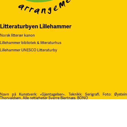
Litteraturbyen Lillehammer
Norsk litterær kanon
Lillehammer bibliotek & litteraturhus
Lillehammer UNESCO Litteraturby
Navn på Kunstverk: «Gjentagelser». Teknikk: Serigrafi.
F
oto: Øystei
Thorvaldsen. Alle rettigheter Sverre Bjertnæs, BONO
Kontakt oss