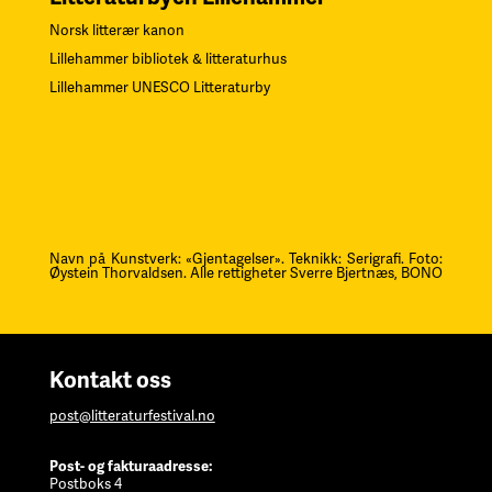
Norsk litterær kanon
Lillehammer bibliotek & litteraturhus
Lillehammer UNESCO Litteraturby
Navn på Kunstverk: «Gjentagelser». Teknikk: Serigrafi.
F
oto:
Øystein Thorvaldsen. Alle rettigheter Sverre Bjertnæs, BONO
Kontakt oss
post@litteraturfestival.no
Post- og fakturaadresse:
Postboks 4