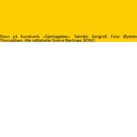
Navn på Kunstverk: «Gjentagelser». Teknikk: Serigrafi.
F
oto: Øystei
Thorvaldsen. Alle rettigheter Sverre Bjertnæs, BONO
Kontakt oss
post@litteraturfestival.no
Post- og fakturaadresse:
Postboks 4
2601 Lillehammer
faktura@litteraturfestival.no
EHF: 979454562
Besøksadresse:
Storgata 47