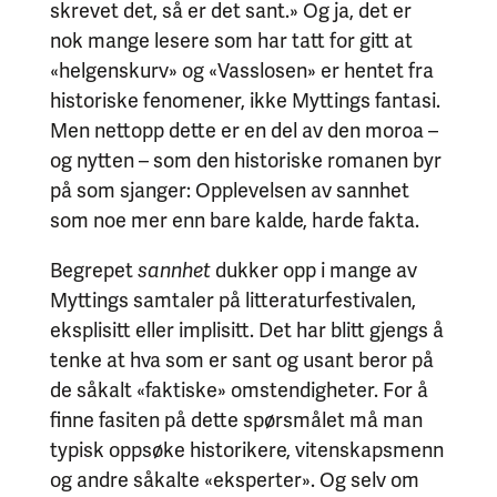
skrevet det, så er det sant.» Og ja, det er
nok mange lesere som har tatt for gitt at
«helgenskurv» og «Vasslosen» er hentet fra
historiske fenomener, ikke Myttings fantasi.
Men nettopp dette er en del av den moroa –
og nytten – som den historiske romanen byr
på som sjanger: Opplevelsen av sannhet
som noe mer enn bare kalde, harde fakta.
Begrepet
sannhet
dukker opp i mange av
Myttings samtaler på litteraturfestivalen,
eksplisitt eller implisitt. Det har blitt gjengs å
tenke at hva som er sant og usant beror på
de såkalt «faktiske» omstendigheter. For å
finne fasiten på dette spørsmålet må man
typisk oppsøke historikere, vitenskapsmenn
og andre såkalte «eksperter». Og selv om