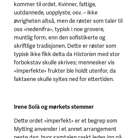
kommer til ordet. Kvinner, fattige,
uutdannede, uopplyste, osv. – ikke
øvrigheten altså, men de røster som taler til
oss «nedenifra», typisk i noe grovere,
muntlig form, enn den sofistikerte og
skriftlige tradisjonen. Dette er røster som
typisk ikke fikk delta da
Historien
med stor
forbokstav skulle skrives; mennesker vis
«imperfekte» frukter ble holdt utenfor, da
faktaene skulle syltes ned for ettertiden.
Irene Solà og mørkets stemmer
Dette ordet «imperfekt» er et begrep som
Mytting anvender i et annet arrangement
neste dag, hvor samtalen raskt ledes inn på