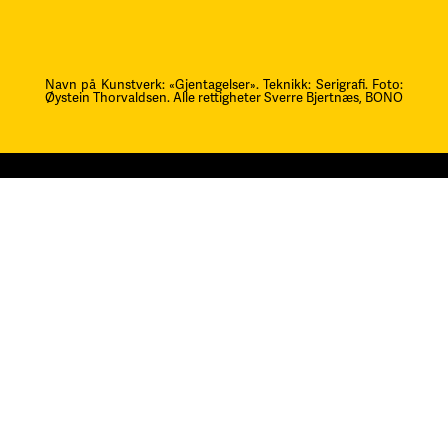
Navn på Kunstverk: «Gjentagelser». Teknikk: Serigrafi.
F
oto:
Øystein Thorvaldsen. Alle rettigheter Sverre Bjertnæs, BONO
Kontakt oss
post@litteraturfestival.no
Post- og fakturaadresse:
Postboks 4
2601 Lillehammer
faktura@litteraturfestival.no
EHF: 979454562
Besøksadresse:
Storgata 47
2609 Lillehammer