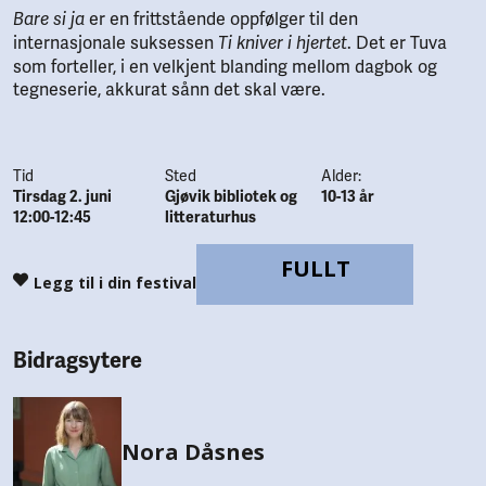
er en frittstående oppfølger til den
Bare si ja
internasjonale suksessen
. Det er Tuva
Ti kniver i hjertet
som forteller, i en velkjent blanding mellom dagbok og
tegneserie, akkurat sånn det skal være.
Tid
Sted
Alder:
Tirsdag 2. juni
Gjøvik bibliotek og
10-13 år
12:00-12:45
litteraturhus
FULLT
Legg til i din festival
Bidragsytere
Nora Dåsnes