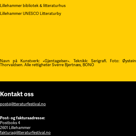
Lillehammer bibliotek & litteraturhus
Lillehammer UNESCO Litteraturby
Navn på Kunstverk: «Gjentagelser». Teknikk: Serigrafi.
F
oto: Øystei
Thorvaldsen. Alle rettigheter Sverre Bjertnæs, BONO
Kontakt oss
post@litteraturfestival.no
Post- og fakturaadresse:
Postboks 4
2601 Lillehammer
faktura@litteraturfestival.no