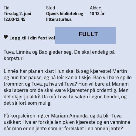
Tid
Sted
Alder:
Tirsdag 2. juni
Gjøvik bibliotek og
10-13 år
12:00-12:45
litteraturhus
FULLT
Legg til i din festival
Tuva, Linnéa og Bao gleder seg. De skal endelig på
korpstur!
Linnéa har planen klar: Hun skal få seg kjæreste! Martin
og hun har pause, og på leir kan alt skje. Bao vil bare spille
trommer, og Tuva, ja hva vil Tuva? Hun vil bare at Mariam
skal spørre om de skal være kjærester på ordentlig. Men
det skjer jo aldri! Da må Tuva ta saken i egne hender, og
det så fort som mulig.
På korpsleiren møter Mariam Amanda, og da blir Tuva
usikker: Hva er forskjellen på en kjæreste og en venninne
når man er en jente som er forelsket i en annen jente?