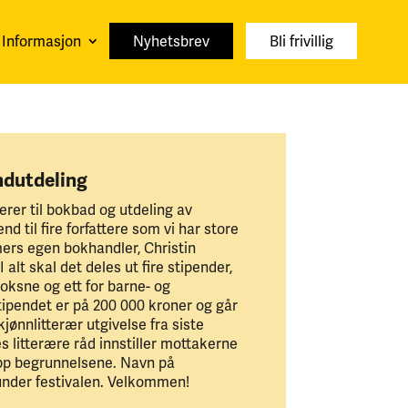
Informasjon
Nyhetsbrev
Bli frivillig
ndutdeling
erer til bokbad og utdeling av
d til fire forfattere som vi har store
mers egen bokhandler, Christin
alt skal det deles ut fire stipender,
 voksne og ett for barne- og
ipendet er på 200 000 kroner og går
jønnlitterær utgivelse fra siste
s litterære råd innstiller mottakerne
opp begrunnelsene. Navn på
 under festivalen. Velkommen!