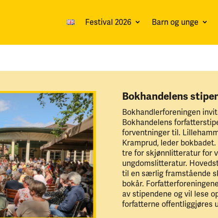
Festival 2026
Barn og unge
Bokhandelens stipe
Bokhandlerforeningen invit
Bokhandelens forfatterstipen
forventninger til. Lilleham
Kramprud, leder bokbadet. I 
tre for skjønnlitteratur for
ungdomslitteratur. Hovedst
til en særlig framstående sk
bokår. Forfatterforeningene
av stipendene og vil lese 
forfatterne offentliggjøres