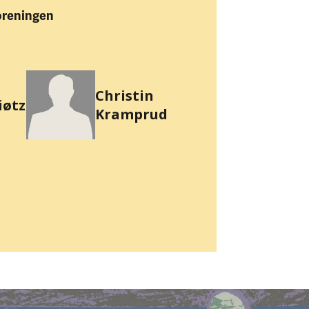
oreningen
Christin
iøtz
Kramprud