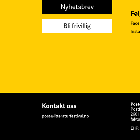
Nyhetsbrev
Føl
Face
Bli frivillig
Inst
Post
Kontakt oss
Post
2601
post@litteraturfestival.no
faktu
EHF: