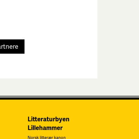
e
artnere
Litteraturbyen
Lillehammer
Norsk litterær kanon