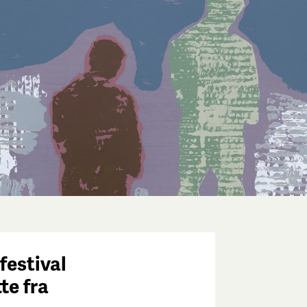
festival
tte fra