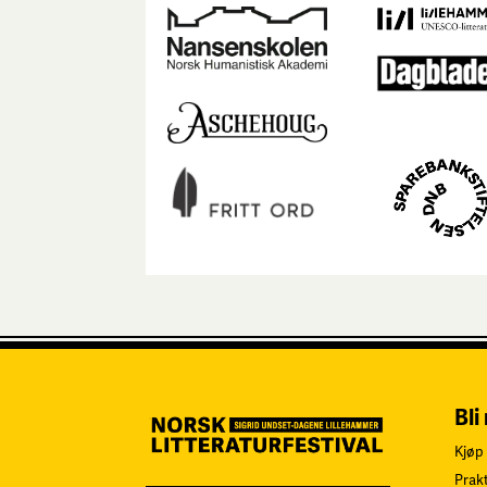
Bli
Kjøp 
Prak