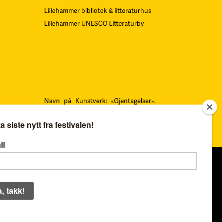
Lillehammer bibliotek & litteraturhus
Lillehammer UNESCO Litteraturby
Navn på Kunstverk: «Gjentagelser».
Teknikk: Serigrafi.
F
oto: Øystein
Thorvaldsen. Alle rettigheter Sverre
Bjertnæs, BONO
Organisasjonsnummer:
979 454 562