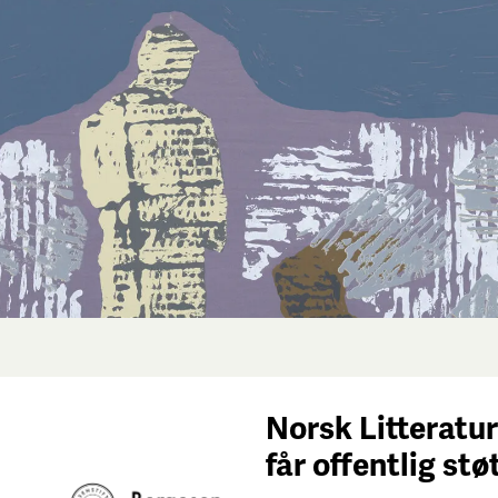
Norsk Litteratur
får
offentlig stø