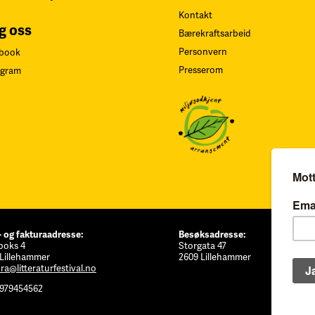
Kontakt
g oss
Bærekraftsarbeid
Personvern
book
Presserom
agram
- og fakturaadresse:
Besøksadresse:
boks 4
Storgata 47
 Lillehammer
2609 Lillehammer
ra@litteraturfestival.no
 979454562