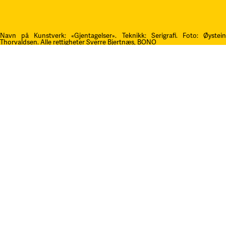
Navn på Kunstverk: «Gjentagelser». Teknikk: Serigrafi.
F
oto: Øystei
Thorvaldsen. Alle rettigheter Sverre Bjertnæs, BONO
Kontakt oss
post@litteraturfestival.no
Post- og fakturaadresse:
Postboks 4
2601 Lillehammer
faktura@litteraturfestival.no
EHF: 979454562
Besøksadresse:
Storgata 47
2609 Lillehammer