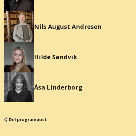
Nils August Andresen
Hilde Sandvik
Åsa Linderborg
Del programpost