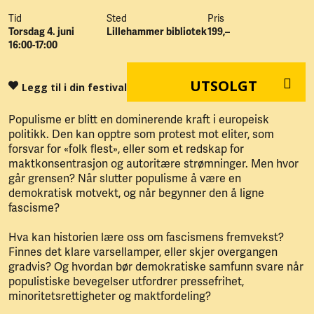
Tid
Sted
Pris
Torsdag 4. juni
Lillehammer bibliotek
199,–
16:00-17:00
UTSOLGT
Legg til i din festival
Populisme er blitt en dominerende kraft i europeisk
politikk. Den kan opptre som protest mot eliter, som
forsvar for «folk flest», eller som et redskap for
maktkonsentrasjon og autoritære strømninger. Men hvor
går grensen? Når slutter populisme å være en
demokratisk motvekt, og når begynner den å ligne
fascisme?
Hva kan historien lære oss om fascismens fremvekst?
Finnes det klare varsellamper, eller skjer overgangen
gradvis? Og hvordan bør demokratiske samfunn svare når
populistiske bevegelser utfordrer pressefrihet,
minoritetsrettigheter og maktfordeling?