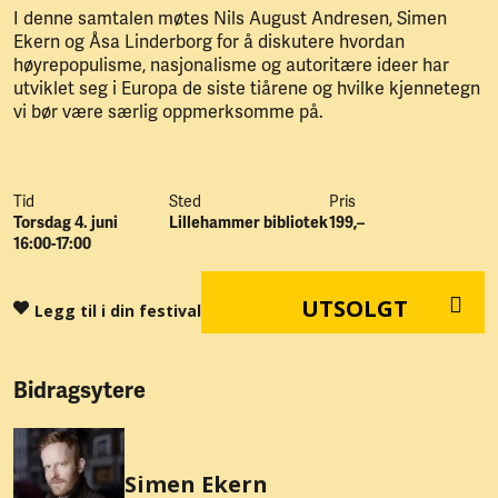
I denne samtalen møtes Nils August Andresen, Simen
Ekern og Åsa Linderborg for å diskutere hvordan
høyrepopulisme, nasjonalisme og autoritære ideer har
utviklet seg i Europa de siste tiårene og hvilke kjennetegn
vi bør være særlig oppmerksomme på.
Tid
Sted
Pris
Torsdag 4. juni
Lillehammer bibliotek
199,–
16:00-17:00
UTSOLGT
Legg til i din festival
Bidragsytere
Simen Ekern