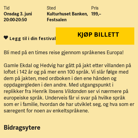
Tid
Sted
Pris
Onsdag 3. juni
Kulturhuset Banken,
199,–
20:00-20:50
Festsalen
KJØP BILLETT
Legg til i din festival
Bli med på en times reise gjennom språkenes Europa!
Gamle Ekdal og Hedvig har gått på jakt etter villanden på
loftet i 142 år og på mer enn 100 språk. Vi slår følge med
dem på jakten, med ordboken i den ene hånden og
oppdagergleden i den andre. Med utgangspunkt i
replikker fra Henrik Ibsens
Vildanden
ser vi nærmere på
europeiske språk. Underveis får vi svar på hvilke språk
som er i familie, hvordan de har utviklet seg, og hva som er
særegent for noen av enkeltspråkene.
Bidragsytere