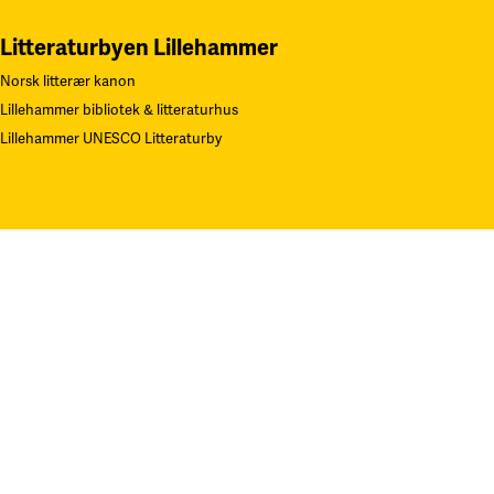
Litteraturbyen Lillehammer
Norsk litterær kanon
Lillehammer bibliotek & litteraturhus
Lillehammer UNESCO Litteraturby
Navn på Kunstverk: «Gjentagelser». Teknikk: Serigrafi.
F
oto: Øystei
Thorvaldsen. Alle rettigheter Sverre Bjertnæs, BONO
Kontakt oss
post@litteraturfestival.no