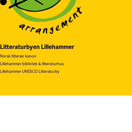
Litteraturbyen Lillehammer
Norsk litterær kanon
Lillehammer bibliotek & litteraturhus
Lillehammer UNESCO Litteraturby
Navn på Kunstverk: «Gjentagelser». Teknikk: Serigrafi.
F
oto: Øystei
Thorvaldsen. Alle rettigheter Sverre Bjertnæs, BONO