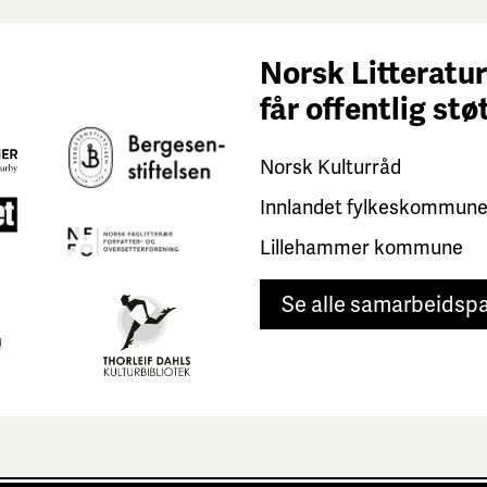
Norsk Litteratur
får
offentlig stø
Norsk Kulturråd
Innlandet fylkeskommun
Lillehammer kommune
Se alle samarbeidsp