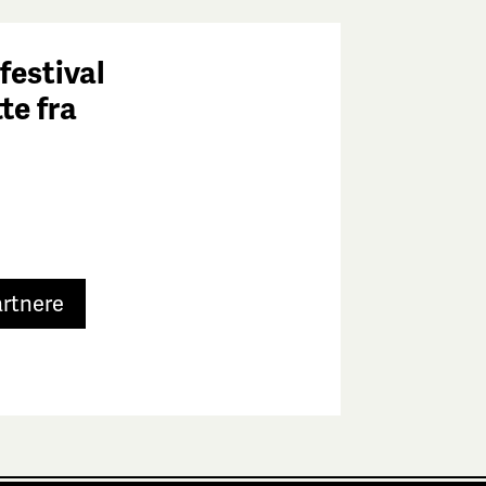
festival
tte fra
e
artnere