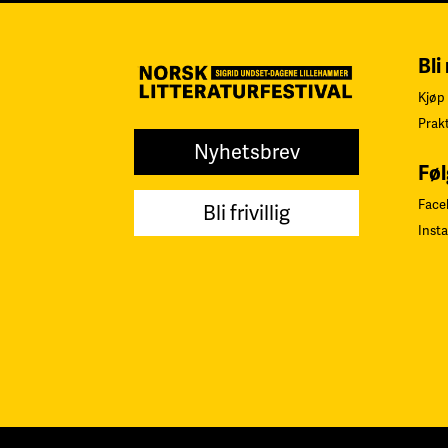
Bli
Kjøp 
Prak
Nyhetsbrev
Føl
Face
Bli frivillig
Inst