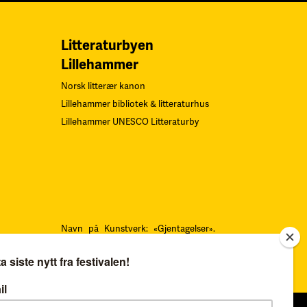
Litteraturbyen
Lillehammer
Norsk litterær kanon
Lillehammer bibliotek & litteraturhus
Lillehammer UNESCO Litteraturby
Navn på Kunstverk: «Gjentagelser».
Teknikk: Serigrafi.
F
oto: Øystein
Thorvaldsen. Alle rettigheter Sverre
Bjertnæs, BONO