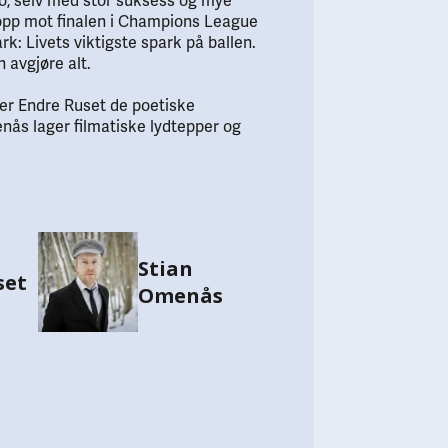
o, selv med stor suksess og mye
 opp mot finalen i Champions League
rk: Livets viktigste spark på ballen.
 avgjøre alt.
ller Endre Ruset de poetiske
nås lager filmatiske lydtepper og
Stian
set
Omenås