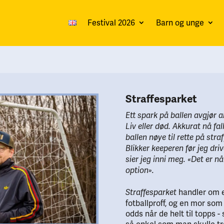
Festival 2026
Barn og unge
Straffesparket
Ett spark på ballen avgjør alt
Liv eller død. Akkurat nå fa
ballen nøye til rette på stra
Blikker keeperen før jeg driv
sier jeg inni meg. «Det er nå 
option».
handler om 
Straffesparket
fotballproff, og en mor som
odds når de helt til topps -