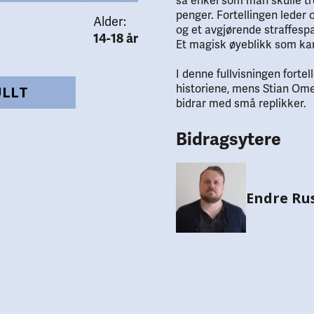
så enkel som man skulle tr
penger. Fortellingen leder
Alder:
og et avgjørende straffespa
14-18 år
Et magisk øyeblikk som kan
I denne fullvisningen forte
historiene, mens Stian Ome
ULLT
bidrar med små replikker.
Bidragsytere
Endre Ru