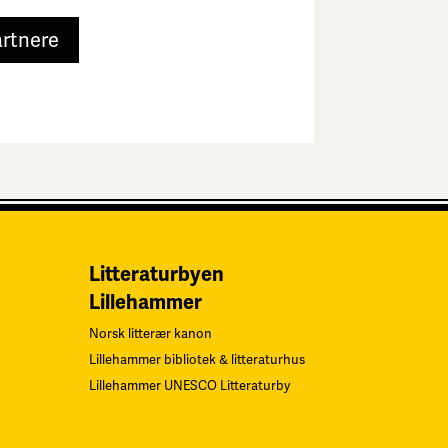
artnere
Litteraturbyen
Lillehammer
Norsk litterær kanon
Lillehammer bibliotek & litteraturhus
Lillehammer UNESCO Litteraturby