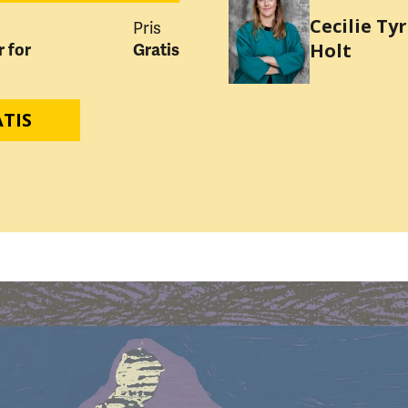
Cecilie Tyr
Pris
Holt
 for
Gratis
TIS