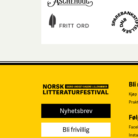
Bli
Kjøp 
Prak
Nyhetsbrev
Føl
Face
Bli frivillig
Inst