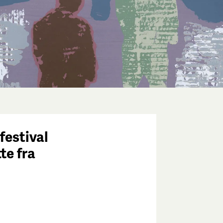
festival
tte fra
e