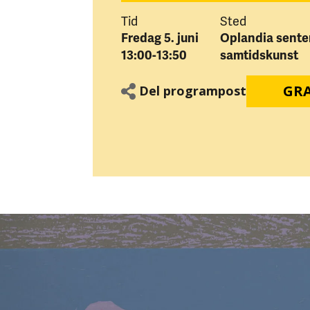
Tid
Sted
Fredag 5. juni
Oplandia senter
13:00-13:50
samtidskunst
GRA
Del programpost