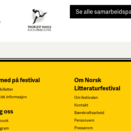
Se alle samarbeidsp
 med på festival
Om Norsk
Litteraturfestival
billetter
tisk informasjon
Om festivalen
Kontakt
g oss
Bærekraftsarbeid
Personvern
book
Presserom
agram