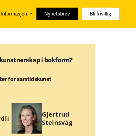
Informasjon
Nyhetsbrev
Bli frivillig
 kunstnerskap i bokform?
ter for samtidskunst
Gjertrud
dli
Steinsvåg