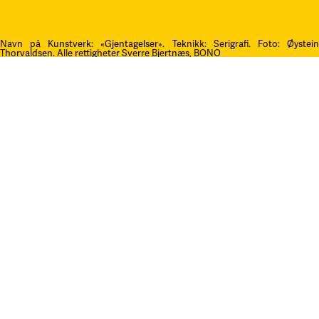
Navn på Kunstverk: «Gjentagelser». Teknikk: Serigrafi.
F
oto: Øystei
Thorvaldsen. Alle rettigheter Sverre Bjertnæs, BONO
Kontakt oss
post@litteraturfestival.no
Post- og fakturaadresse:
Postboks 4
2601 Lillehammer
faktura@litteraturfestival.no
EHF: 979454562
Besøksadresse:
Storgata 47
2609 Lillehammer