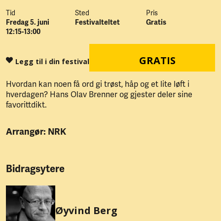
Tid
Sted
Pris
Fredag 5. juni
Festivalteltet
Gratis
12:15-13:00
GRATIS
Legg til i din festival
Hvordan kan noen få ord gi trøst, håp og et lite løft i
hverdagen? Hans Olav Brenner og gjester deler sine
favorittdikt.
Arrangør: NRK
Bidragsytere
Øyvind Berg