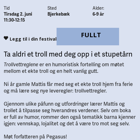
Tid
Sted
Alder:
Tirsdag 2. juni
Bjerkebæk
6-9 år
11:30-12:15
FULLT
Legg til i din festival
Ta aldri et troll med deg opp i et stupetårn
Trollvettreglene
er en humoristisk fortelling om møtet
mellom et ekte troll og en helt vanlig gutt.
Ni år gamle Mattis får med seg et ekte troll hjem fra ferie
og må lære seg nye leveregler: trollvettregler.
Gjennom ulike påfunn og utfordringer lærer Mattis og
trollet å tilpasse seg hverandres verdener. Selv om boka
er full av humor, rommer den også tematikk barna kjenner
igjen: vennskap, lojalitet og det å være tro mot seg selv.
Møt forfatteren på Pegasus!