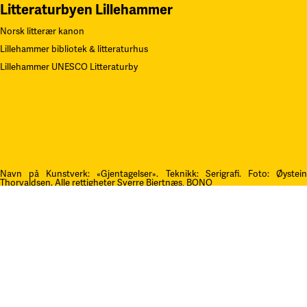
Litteraturbyen Lillehammer
Norsk litterær kanon
Lillehammer bibliotek & litteraturhus
Lillehammer UNESCO Litteraturby
Navn på Kunstverk: «Gjentagelser». Teknikk: Serigrafi.
F
oto: Øystei
Thorvaldsen. Alle rettigheter Sverre Bjertnæs, BONO
Kontakt oss
post@litteraturfestival.no
Post- og fakturaadresse: