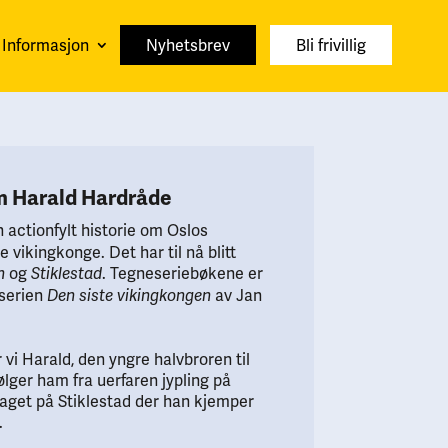
Informasjon
Nyhetsbrev
Bli frivillig
m Harald Hardråde
 actionfylt historie om Oslos
 vikingkonge. Det har til nå blitt
og
. Tegneseriebøkene er
n
Stiklestad
sserien
av Jan
Den siste vikingkongen
 vi Harald, den yngre halvbroren til
ølger ham fra uerfaren jypling på
aget på Stiklestad der han kjemper
.