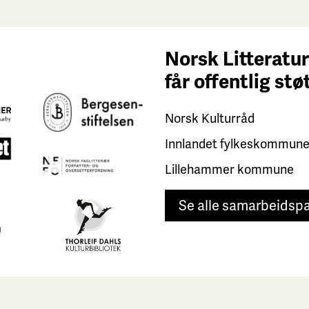
Norsk Litteratur
får
offentlig stø
Norsk Kulturråd
Innlandet fylkeskommun
Lillehammer kommune
Se alle samarbeidsp