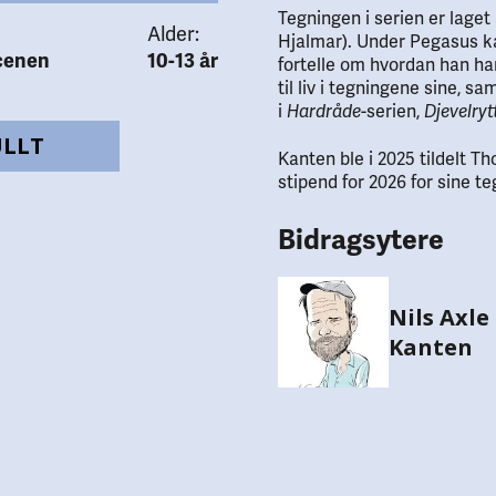
Tegningen i serien er laget 
Alder:
Hjalmar). Under Pegasus 
cenen
10-13 år
fortelle om hvordan han ha
til liv i tegningene sine, 
i
-serien,
Hardråde
Djevelryt
ULLT
Kanten ble i 2025 tildelt Tho
stipend for 2026 for sine t
Bidragsytere
Nils Axle
Kanten