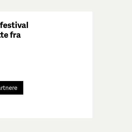
festival
tte fra
e
artnere