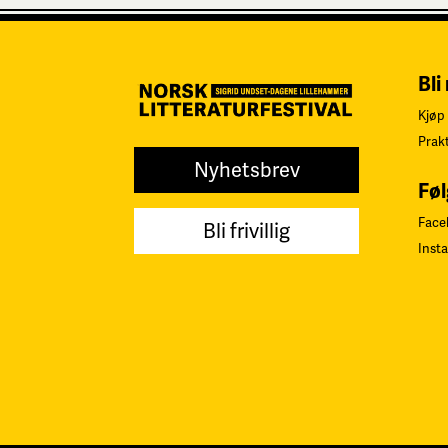
Bli
Kjøp 
Prak
Nyhetsbrev
Føl
Face
Bli frivillig
Inst