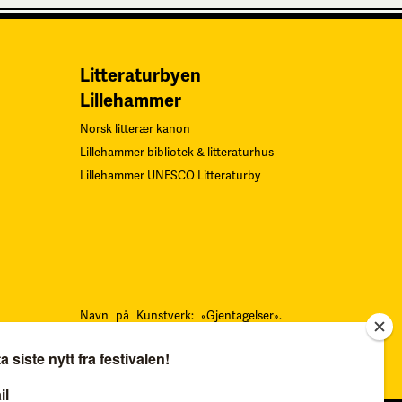
Litteraturbyen
Lillehammer
Norsk litterær kanon
Lillehammer bibliotek & litteraturhus
Lillehammer UNESCO Litteraturby
Navn på Kunstverk: «Gjentagelser».
Teknikk: Serigrafi.
F
oto: Øystein
Thorvaldsen. Alle rettigheter Sverre
Bjertnæs, BONO