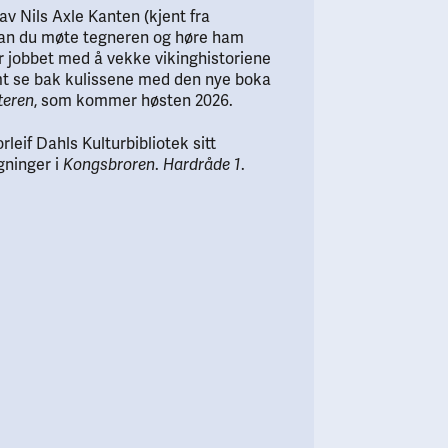
av Nils Axle Kanten (kjent fra
kan du møte tegneren og høre ham
r jobbet med å vekke vikinghistoriene
samt se bak kulissene med den nye boka
, som kommer høsten 2026.
teren
rleif Dahls Kulturbibliotek sitt
egninger i
.
.
Kongsbroren
Hardråde 1