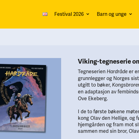
Festival 2026
Barn og unge
Viking-tegneserie o
Tegneserien
er en
Hardråde
grunnlegger og Norges siste
utgitt to bøker,
Kongsbrore
en adaptasjon av fembind
Ove Ekeberg.
I de to første bøkene møter
kong Olav den Hellige, og f
hjemgården og fram mot sl
sammen med sin bror, Olav