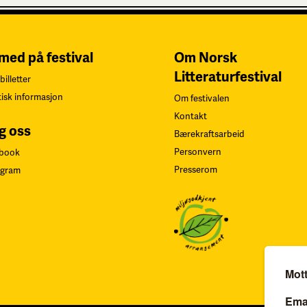
 med på festival
Om Norsk
Litteraturfestival
billetter
tisk informasjon
Om festivalen
Kontakt
g oss
Bærekraftsarbeid
Personvern
book
Presserom
agram