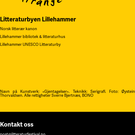
Litteraturbyen Lillehammer
Norsk litterær kanon
Lillehammer bibliotek & litteraturhus
Lillehammer UNESCO Litteraturby
Navn på Kunstverk: «Gjentagelser». Teknikk: Serigrafi.
F
oto: Øystei
Thorvaldsen. Alle rettigheter Sverre Bjertnæs, BONO
Kontakt oss
post@litteraturfestival.no