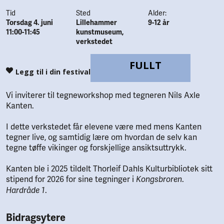
Tid
Sted
Alder:
Torsdag 4. juni
Lillehammer
9-12 år
11:00-11:45
kunstmuseum,
verkstedet
FULLT
Legg til i din festival
Vi inviterer til tegneworkshop med tegneren Nils Axle
Kanten.
I dette verkstedet får elevene være med mens Kanten
tegner live, og samtidig lære om hvordan de selv kan
tegne tøffe vikinger og forskjellige ansiktsuttrykk.
Kanten ble i 2025 tildelt Thorleif Dahls Kulturbibliotek sitt
stipend for 2026 for sine tegninger i
.
Kongsbroren
.
Hardråde 1
Bidragsytere